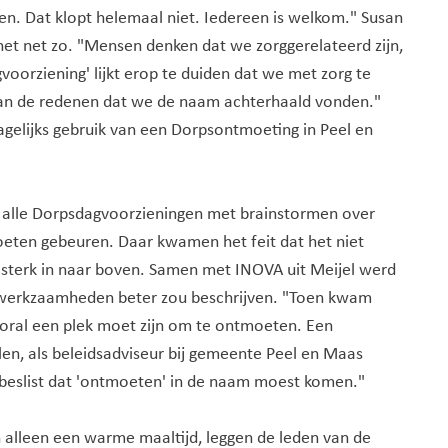
en. Dat klopt helemaal niet. Iedereen is welkom." Susan
het net zo. "Mensen denken dat we zorggerelateerd zijn,
voorziening' lijkt erop te duiden dat we met zorg te
 van de redenen dat we de naam achterhaald vonden."
lijks gebruik van een Dorpsontmoeting in Peel en
 alle Dorpsdagvoorzieningen met brainstormen over
eten gebeuren. Daar kwamen het feit dat het niet
o sterk in naar boven. Samen met INOVA uit Meijel werd
werkzaamheden beter zou beschrijven. "Toen kwam
oral een plek moet zijn om te ontmoeten. Een
len, als beleidsadviseur bij gemeente Peel en Maas
 beslist dat 'ontmoeten' in de naam moest komen."
 alleen een warme maaltijd, leggen de leden van de