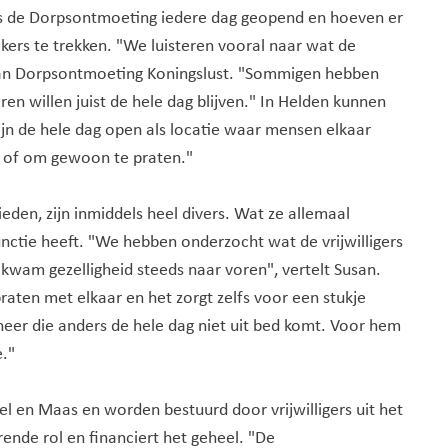
is de Dorpsontmoeting iedere dag geopend en hoeven er
ekers te trekken. "We luisteren vooral naar wat de
s van Dorpsontmoeting Koningslust. "Sommigen hebben
n willen juist de hele dag blijven." In Helden kunnen
n de hele dag open als locatie waar mensen elkaar
n of om gewoon te praten."
den, zijn inmiddels heel divers. Wat ze allemaal
nctie heeft. "We hebben onderzocht wat de vrijwilligers
 kwam gezelligheid steeds naar voren", vertelt Susan.
ten met elkaar en het zorgt zelfs voor een stukje
eer die anders de hele dag niet uit bed komt. Voor hem
."
l en Maas en worden bestuurd door vrijwilligers uit het
ende rol en financiert het geheel. "De