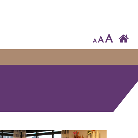
A
A
A